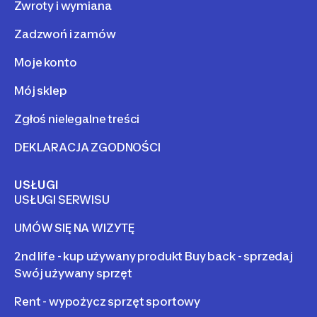
Zwroty i wymiana
Zadzwoń i zamów
Moje konto
Mój sklep
Zgłoś nielegalne treści
DEKLARACJA ZGODNOŚCI
USŁUGI
USŁUGI SERWISU
UMÓW SIĘ NA WIZYTĘ
2nd life - kup używany produkt Buy back - sprzedaj
Swój używany sprzęt
Rent - wypożycz sprzęt sportowy