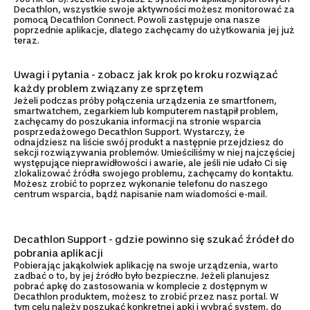
Decathlon, wszystkie swoje aktywności możesz monitorować za
pomocą Decathlon Connect. Powoli zastępuje ona nasze
poprzednie aplikacje, dlatego zachęcamy do użytkowania jej już
teraz.
Uwagi i pytania - zobacz jak krok po kroku rozwiązać
każdy problem związany ze sprzętem
Jeżeli podczas próby połączenia urządzenia ze smartfonem,
smartwatchem, zegarkiem lub komputerem nastąpił problem,
zachęcamy do poszukania informacji na stronie wsparcia
posprzedażowego Decathlon Support. Wystarczy, że
odnajdziesz na liście swój produkt a następnie przejdziesz do
sekcji rozwiązywania problemów. Umieściliśmy w niej najczęściej
występujące nieprawidłowości i awarie, ale jeśli nie udało Ci się
zlokalizować źródła swojego problemu, zachęcamy do kontaktu.
Możesz zrobić to poprzez wykonanie telefonu do naszego
centrum wsparcia, bądź napisanie nam wiadomości e-mail.
Decathlon Support - gdzie powinno się szukać źródeł do
pobrania aplikacji
Pobierając jakąkolwiek aplikację na swoje urządzenia, warto
zadbać o to, by jej źródło było bezpieczne. Jeżeli planujesz
pobrać apkę do zastosowania w komplecie z dostępnym w
Decathlon produktem, możesz to zrobić przez nasz portal. W
tym celu należy poszukać konkretnej apki i wybrać system, do