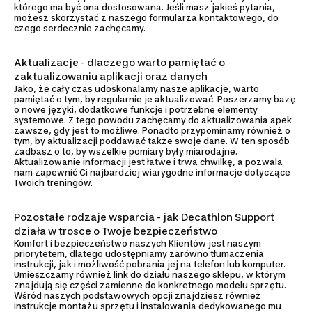
którego ma być ona dostosowana. Jeśli masz jakieś pytania,
możesz skorzystać z naszego formularza kontaktowego, do
czego serdecznie zachęcamy.
Aktualizacje - dlaczego warto pamiętać o
zaktualizowaniu aplikacji oraz danych
Jako, że cały czas udoskonalamy nasze aplikacje, warto
pamiętać o tym, by regularnie je aktualizować. Poszerzamy bazę
o nowe języki, dodatkowe funkcje i potrzebne elementy
systemowe. Z tego powodu zachęcamy do aktualizowania apek
zawsze, gdy jest to możliwe. Ponadto przypominamy również o
tym, by aktualizacji poddawać także swoje dane. W ten sposób
zadbasz o to, by wszelkie pomiary były miarodajne.
Aktualizowanie informacji jest łatwe i trwa chwilkę, a pozwala
nam zapewnić Ci najbardziej wiarygodne informacje dotyczące
Twoich treningów.
Pozostałe rodzaje wsparcia - jak Decathlon Support
działa w trosce o Twoje bezpieczeństwo
Komfort i bezpieczeństwo naszych Klientów jest naszym
priorytetem, dlatego udostępniamy zarówno tłumaczenia
instrukcji, jak i możliwość pobrania jej na telefon lub komputer.
Umieszczamy również link do działu naszego sklepu, w którym
znajdują się części zamienne do konkretnego modelu sprzętu.
Wśród naszych podstawowych opcji znajdziesz również
instrukcje montażu sprzętu i instalowania dedykowanego mu