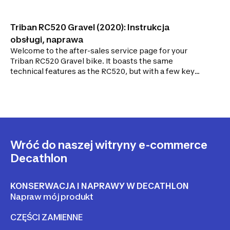
Triban RC520 Gravel (2020): Instrukcja
obsługi, naprawa
Welcome to the after-sales service page for your
Triban RC520 Gravel bike. It boasts the same
technical features as the RC520, but with a few key
differences that make it very versatile and more
suited to gravel riding, such as its 35 mm tubeless
tyres and its wider handlebar. It's perfect for getting
off the beaten track. Its two-tone paintwork gives it
a unique look.
Wróć do naszej witryny e-commerce
Decathlon
KONSERWACJA I NAPRAWY W DECATHLON
Napraw mój produkt
CZĘŚCI ZAMIENNE