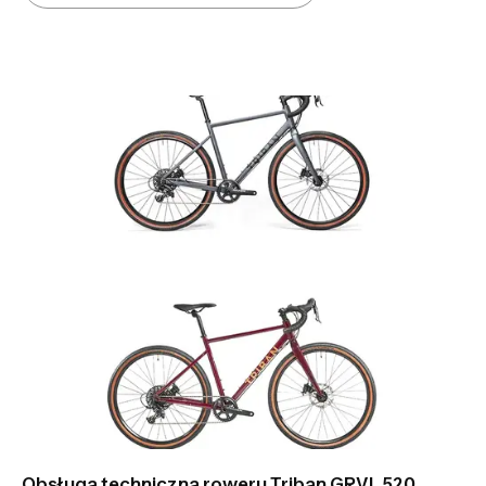
Obsługa techniczna roweru Triban GRVL 520