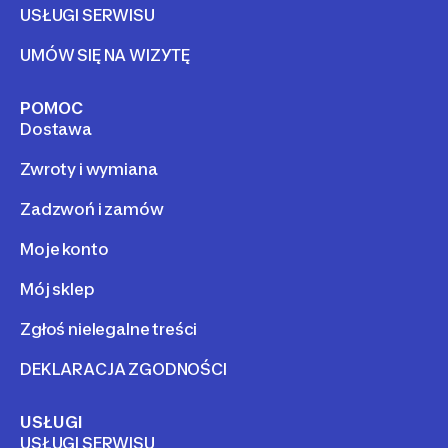
USŁUGI SERWISU
UMÓW SIĘ NA WIZYTĘ
POMOC
Dostawa
Zwroty i wymiana
Zadzwoń i zamów
Moje konto
Mój sklep
Zgłoś nielegalne treści
DEKLARACJA ZGODNOŚCI
USŁUGI
USŁUGI SERWISU