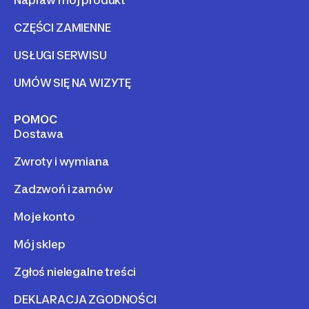
Napraw mój produkt
CZĘŚCI ZAMIENNE
USŁUGI SERWISU
UMÓW SIĘ NA WIZYTĘ
POMOC
Dostawa
Zwroty i wymiana
Zadzwoń i zamów
Moje konto
Mój sklep
Zgłoś nielegalne treści
DEKLARACJA ZGODNOŚCI