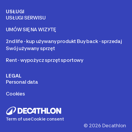
USŁUGI
USŁUGI SERWISU
UMÓW SIĘ NA WIZYTĘ
2nd life - kup używany produkt Buy back - sprzedaj
Swój używany sprzęt
Rent - wypożycz sprzęt sportowy
LEGAL
Personal data
Cookies
Term of use
Cookie consent
©
2026
Decathlon