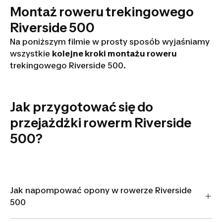
Montaż roweru trekingowego
Riverside 500
Na poniższym filmie w prosty sposób wyjaśniamy
montaż
wszystkie
kolejne kroki montażu roweru
riverside
trekingowego Riverside 500.
500
Jak przygotować się do
przygotowanie
przejażdżki rowerm Riverside
do jazdy
500?
riverside 500
Jak napompować opony w rowerze Riverside
500