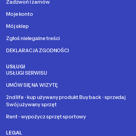
Zadzwoń i zamów
Moje konto
Mój sklep
Zgłoś nielegalne treści
DEKLARACJA ZGODNOŚCI
USŁUGI
USŁUGI SERWISU
UMÓW SIĘ NA WIZYTĘ
2nd life - kup używany produkt Buy back - sprzedaj
Swój używany sprzęt
Rent - wypożycz sprzęt sportowy
LEGAL