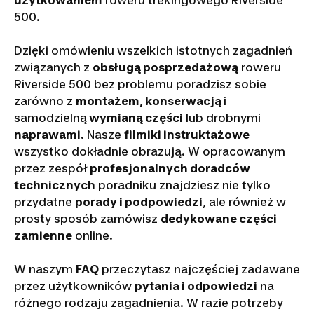
użytkowaniem
roweru trekingowego Riverside
500.
Dzięki omówieniu wszelkich istotnych zagadnień
związanych z
obsługą posprzedażową
roweru
Riverside 500 bez problemu poradzisz sobie
zarówno z
montażem, konserwacją
i
samodzielną
wymianą części
lub drobnymi
naprawami
. Nasze
filmiki instruktażowe
wszystko dokładnie obrazują. W opracowanym
przez zespół
profesjonalnych doradców
technicznych
poradniku znajdziesz nie tylko
przydatne
porady i podpowiedzi
, ale również w
prosty sposób zamówisz
dedykowane części
zamienne
online.
W naszym
FAQ
przeczytasz najczęściej zadawane
przez użytkowników
pytania i odpowiedzi
na
różnego rodzaju zagadnienia. W razie potrzeby