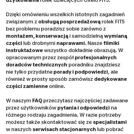
użytkowania
rolek dziecięcych Oxelo FIT5.
Dzięki omówieniu wszelkich istotnych zagadnień
związanym z
obsługą posprzedażową
rolek FIT5
bez problemu poradzisz sobie zarówno z
montażem, konserwacją
i samodzielną
wymianą
części
lub drobnymi
naprawami
. Nasze
filmiki
instruktażowe
wszystko dokładnie obrazują. W
opracowanym przez zespół
profesjonalnych
doradców technicznych
poradniku znajdziesz
nie tylko przydatne
porady i podpowiedzi
, ale
również w prosty sposób zamówisz
dedykowane
części zamienne
online.
W naszym
FAQ
przeczytasz najczęściej zadawane
przez użytkowników
pytania i odpowiedzi
na
różnego rodzaju zagadnienia. W razie potrzeby
możesz także skontaktować się ze
specjalistami
w naszych
serwisach stacjonarnych
lub pobrać