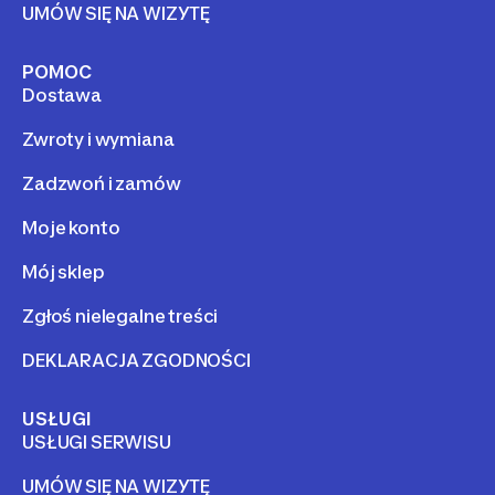
UMÓW SIĘ NA WIZYTĘ
POMOC
Dostawa
Zwroty i wymiana
Zadzwoń i zamów
Moje konto
Mój sklep
Zgłoś nielegalne treści
DEKLARACJA ZGODNOŚCI
USŁUGI
USŁUGI SERWISU
UMÓW SIĘ NA WIZYTĘ