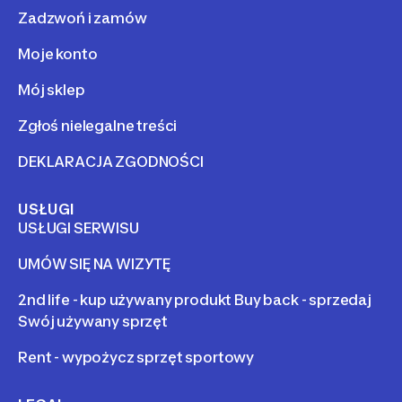
Zadzwoń i zamów
Moje konto
Mój sklep
Zgłoś nielegalne treści
DEKLARACJA ZGODNOŚCI
USŁUGI
USŁUGI SERWISU
UMÓW SIĘ NA WIZYTĘ
2nd life - kup używany produkt Buy back - sprzedaj
Swój używany sprzęt
Rent - wypożycz sprzęt sportowy