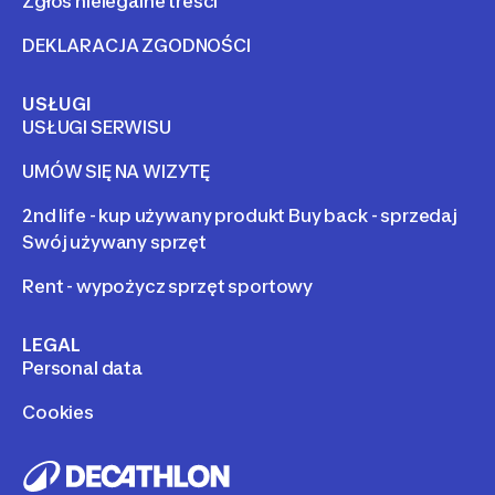
Zgłoś nielegalne treści
DEKLARACJA ZGODNOŚCI
USŁUGI
USŁUGI SERWISU
UMÓW SIĘ NA WIZYTĘ
2nd life - kup używany produkt Buy back - sprzedaj
Swój używany sprzęt
Rent - wypożycz sprzęt sportowy
LEGAL
Personal data
Cookies