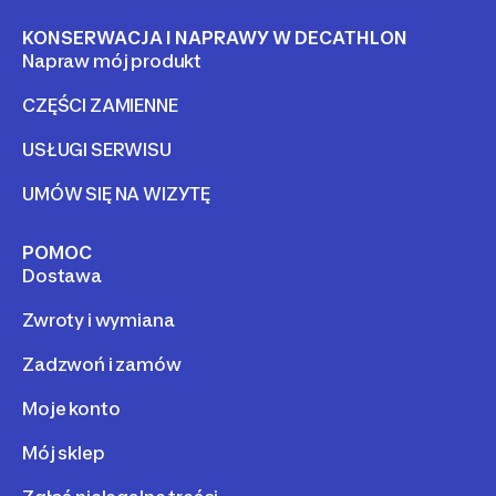
KONSERWACJA I NAPRAWY W DECATHLON
Napraw mój produkt
CZĘŚCI ZAMIENNE
USŁUGI SERWISU
UMÓW SIĘ NA WIZYTĘ
POMOC
Dostawa
Zwroty i wymiana
Zadzwoń i zamów
Moje konto
Mój sklep