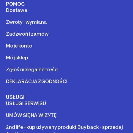
POMOC
Dostawa
Zwroty i wymiana
Zadzwoń i zamów
Moje konto
Mój sklep
Zgłoś nielegalne treści
DEKLARACJA ZGODNOŚCI
USŁUGI
USŁUGI SERWISU
UMÓW SIĘ NA WIZYTĘ
2nd life - kup używany produkt Buy back - sprzedaj