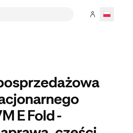
posprzedażowa
tacjonarnego
 E Fold -
aprawa, części