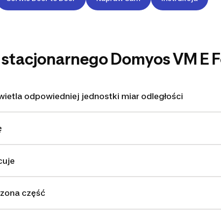
 stacjonarnego Domyos VM E F
ietla odpowiedniej jednostki miar odległości
ę
cuje
czona część