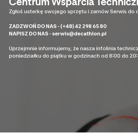
Centrum Wsparcia Technic
Zgłoś usterkę swojego sprzętu i zamów Serwis do
ZADZWOŃ DO NAS - (+48) 42 298 65 80
NAPISZ DO NAS -
serwis@decathlon.pl
Uprzejmnie informujemy, że nasza infolinia technic
poniedziałku do piątku w godzinach od 8:00 do 20