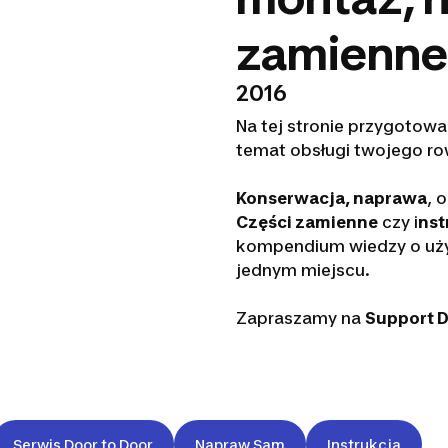
zamienne
2016
Na tej stronie przygotow
temat obsługi twojego ro
Konserwacja, naprawa
, 
Części zamienne
czy i
nst
kompendium wiedzy o uży
jednym miejscu.
Zapraszamy na
Support 
Serwis Door to Door
Napraw Sam
Instrukcja