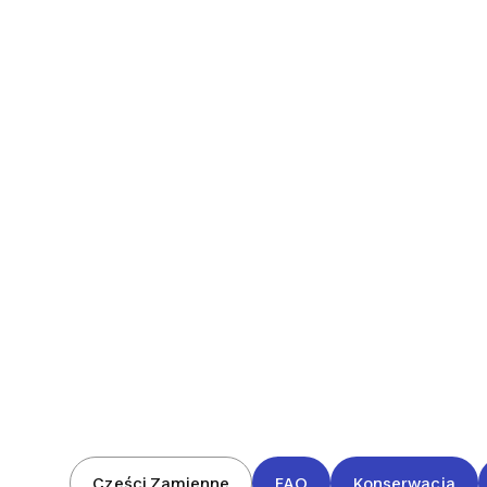
Części Zamienne
FAQ
Konserwacja