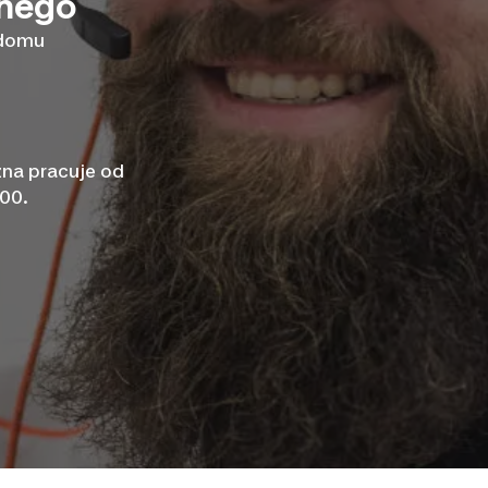
znego
 domu
zna pracuje od
:00.