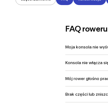
FAQ roweru
Moja konsola nie wyśw
Konsola nie włącza si
Mój rower głośno pra
Brak części lub znisz