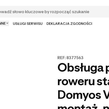
NNE
USŁUGI SERWISU
DEKLARACJA ZGODNOŚCI
REF: 8377563
Obsługa 
roweru s
Domyos VM
montaż, n