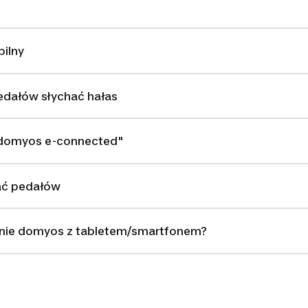
bilny
edałów słychać hałas
 "domyos e-connected"
ć pedałów
enie domyos z tabletem/smartfonem?