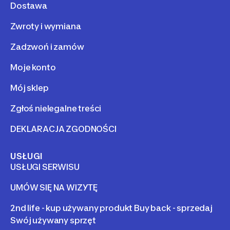
Dostawa
Zwroty i wymiana
Zadzwoń i zamów
Moje konto
Mój sklep
Zgłoś nielegalne treści
DEKLARACJA ZGODNOŚCI
USŁUGI
USŁUGI SERWISU
UMÓW SIĘ NA WIZYTĘ
2nd life - kup używany produkt Buy back - sprzedaj
Swój używany sprzęt