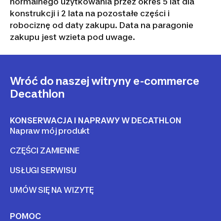
normalnego użytkowania przez okres 5 lat dla
konstrukcji i 2 lata na pozostałe części i
robociznę od daty zakupu. Data na paragonie
zakupu jest wzieta pod uwage.
Wróć do naszej witryny e-commerce
Decathlon
KONSERWACJA I NAPRAWY W DECATHLON
Napraw mój produkt
CZĘŚCI ZAMIENNE
USŁUGI SERWISU
UMÓW SIĘ NA WIZYTĘ
POMOC