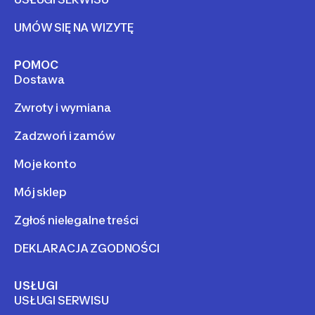
UMÓW SIĘ NA WIZYTĘ
POMOC
Dostawa
Zwroty i wymiana
Zadzwoń i zamów
Moje konto
Mój sklep
Zgłoś nielegalne treści
DEKLARACJA ZGODNOŚCI
USŁUGI
USŁUGI SERWISU