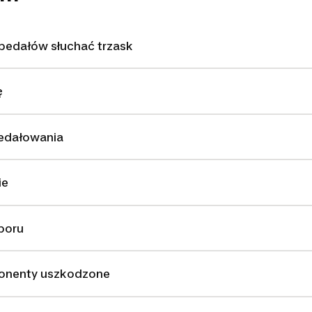
pedałów słuchać trzask
ę
edałowania
ie
poru
ponenty uszkodzone