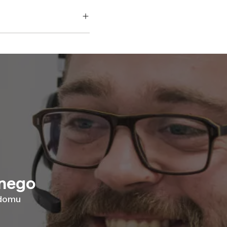
znego
 domu