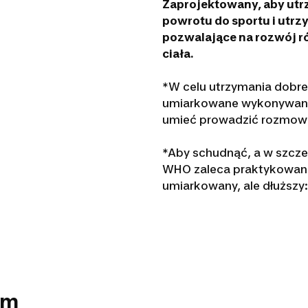
Zaprojektowany, aby utr
powrotu do sportu i utrz
pozwalające na rozwój ró
ciała.
*W celu utrzymania dobrej
umiarkowane wykonywanie 
umieć prowadzić rozmowę
*Aby schudnąć, a w szcze
WHO zaleca praktykowanie
umiarkowany, ale dłuższy:
em