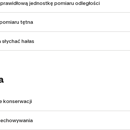
eprawidłową jednostkę pomiaru odległości
pomiaru tętna
 słychać hałas
a
 konserwacji
rzechowywania