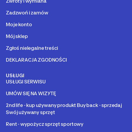
Zwroty i wymiana
Zadzwoń i zamów
Moje konto
Mój sklep
Zgłoś nielegalne treści
DEKLARACJA ZGODNOŚCI
USŁUGI
USŁUGI SERWISU
UMÓW SIĘ NA WIZYTĘ
2nd life - kup używany produkt Buy back - sprzedaj
Swój używany sprzęt
Rent - wypożycz sprzęt sportowy