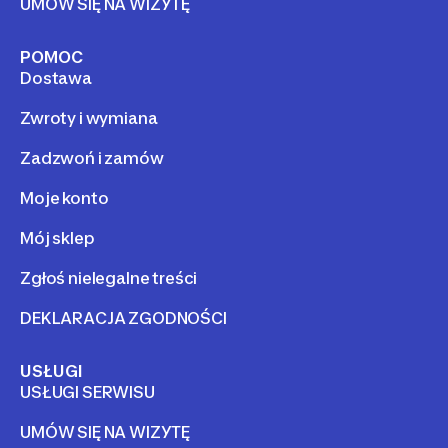
UMÓW SIĘ NA WIZYTĘ
POMOC
Dostawa
Zwroty i wymiana
Zadzwoń i zamów
Moje konto
Mój sklep
Zgłoś nielegalne treści
DEKLARACJA ZGODNOŚCI
USŁUGI
USŁUGI SERWISU
UMÓW SIĘ NA WIZYTĘ