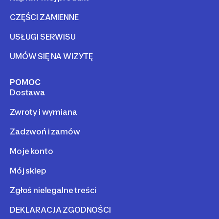
CZĘŚCI ZAMIENNE
USŁUGI SERWISU
UMÓW SIĘ NA WIZYTĘ
POMOC
Dostawa
Zwroty i wymiana
Zadzwoń i zamów
Moje konto
Mój sklep
Zgłoś nielegalne treści
DEKLARACJA ZGODNOŚCI