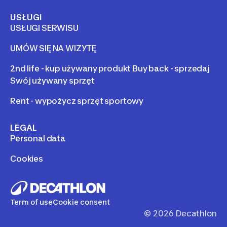
USŁUGI
USŁUGI SERWISU
UMÓW SIĘ NA WIZYTĘ
2nd life - kup używany produkt Buy back - sprzedaj
Swój używany sprzęt
Rent - wypożycz sprzęt sportowy
LEGAL
Personal data
Cookies
Term of use
Cookie consent
©
2026
Decathlon