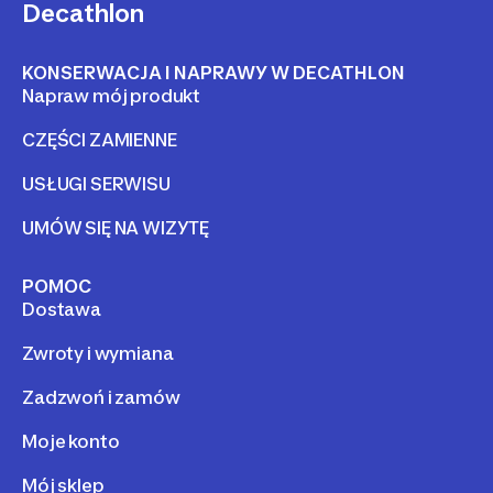
Decathlon
KONSERWACJA I NAPRAWY W DECATHLON
Napraw mój produkt
CZĘŚCI ZAMIENNE
USŁUGI SERWISU
UMÓW SIĘ NA WIZYTĘ
POMOC
Dostawa
Zwroty i wymiana
Zadzwoń i zamów
Moje konto
Mój sklep