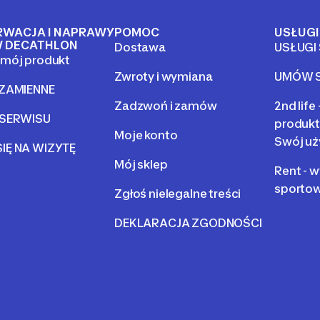
RWACJA I NAPRAWY
POMOC
USŁUGI
 DECATHLON
Dostawa
USŁUGI
mój produkt
Zwroty i wymiana
UMÓW S
 ZAMIENNE
Zadzwoń i zamów
2nd life
 SERWISU
produkt
Moje konto
Swój uż
IĘ NA WIZYTĘ
Mój sklep
Rent - 
sporto
Zgłoś nielegalne treści
DEKLARACJA ZGODNOŚCI