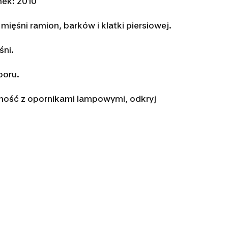
nek: 2010
ięśni ramion, barków i klatki piersiowej.
śni.
poru.
ność z opornikami lampowymi, odkryj