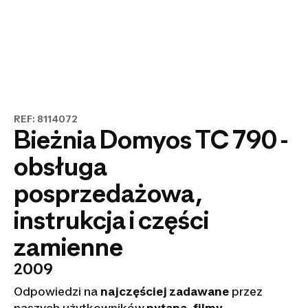
REF: 8114072
Bieżnia Domyos TC 790 -
obsługa
posprzedażowa,
instrukcja i części
zamienne
2009
Odpowiedzi na
najczęściej zadawane
przez