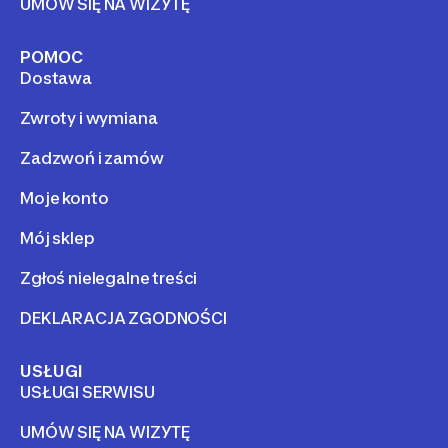
UMÓW SIĘ NA WIZYTĘ
POMOC
Dostawa
Zwroty i wymiana
Zadzwoń i zamów
Moje konto
Mój sklep
Zgłoś nielegalne treści
DEKLARACJA ZGODNOŚCI
USŁUGI
USŁUGI SERWISU
UMÓW SIĘ NA WIZYTĘ