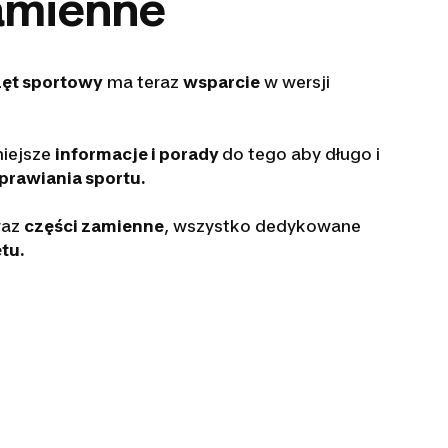
zamienne
zęt sportowy
ma teraz
wsparcie
w wersji
niejsze
informacje i porady
do tego aby długo i
prawiania sportu.
raz
części zamienne
, wszystko dedykowane
tu.