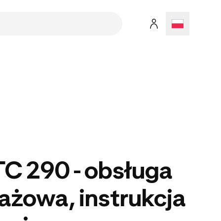
C 290 - obsługa
żowa, instrukcja