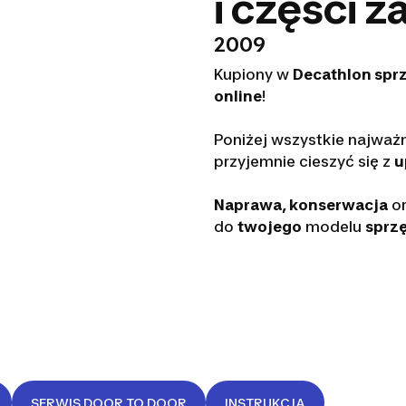
i części 
2009
Kupiony w
Decathlon spr
online
!
Poniżej wszystkie najważ
przyjemnie cieszyć się z
u
Naprawa, konserwacja
o
do
twojego
modelu
sprzę
SERWIS DOOR TO DOOR
INSTRUKCJA