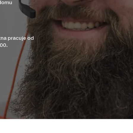
 domu
zna pracuje od
:00.