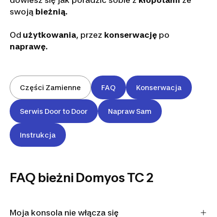
dowiesz się jak poradzić sobie z
kłopotami
ze
swoją
bieżnią.
Od
użytkowania
, przez
konserwację
po
naprawę.
Części Zamienne
FAQ
Konserwacja
Serwis Door to Door
Napraw Sam
Instrukcja
FAQ bieżni Domyos TC 2
Moja konsola nie włącza się