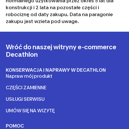
normalnego użytkowania przez okres 5 lat dla
konstrukcji i 2 lata na pozostałe części i
robociznę od daty zakupu. Data na paragonie
zakupu jest wzieta pod uwage.
Wróć do naszej witryny e-commerce
Decathlon
KONSERWACJA I NAPRAWY W DECATHLON
Napraw mój produkt
CZĘŚCI ZAMIENNE
USŁUGI SERWISU
UMÓW SIĘ NA WIZYTĘ
POMOC