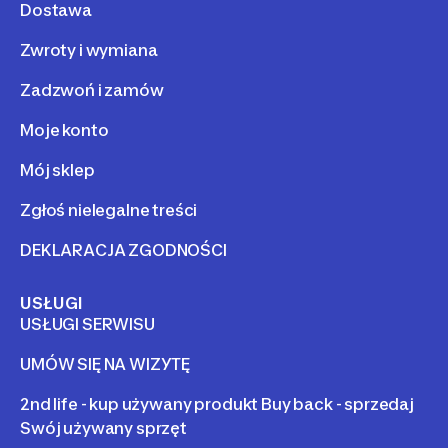
Dostawa
Zwroty i wymiana
Zadzwoń i zamów
Moje konto
Mój sklep
Zgłoś nielegalne treści
DEKLARACJA ZGODNOŚCI
USŁUGI
USŁUGI SERWISU
UMÓW SIĘ NA WIZYTĘ
2nd life - kup używany produkt Buy back - sprzedaj
Swój używany sprzęt