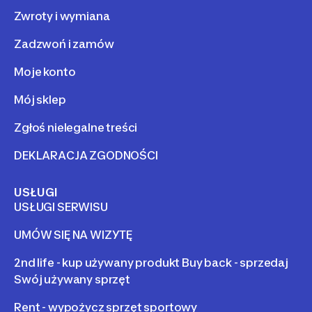
Zwroty i wymiana
Zadzwoń i zamów
Moje konto
Mój sklep
Zgłoś nielegalne treści
DEKLARACJA ZGODNOŚCI
USŁUGI
USŁUGI SERWISU
UMÓW SIĘ NA WIZYTĘ
2nd life - kup używany produkt Buy back - sprzedaj
Swój używany sprzęt
Rent - wypożycz sprzęt sportowy