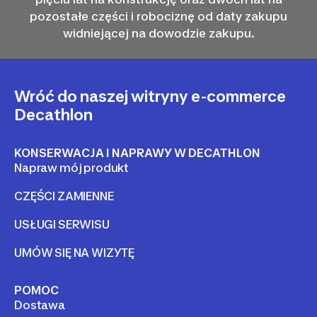
pozostałe części i robociznę od daty zakupu
widniejącej na dowodzie zakupu.
Wróć do naszej witryny e-commerce
Decathlon
KONSERWACJA I NAPRAWY W DECATHLON
Napraw mój produkt
CZĘŚCI ZAMIENNE
USŁUGI SERWISU
UMÓW SIĘ NA WIZYTĘ
POMOC
Dostawa