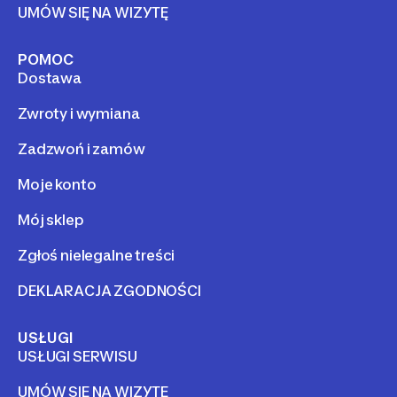
UMÓW SIĘ NA WIZYTĘ
POMOC
Dostawa
Zwroty i wymiana
Zadzwoń i zamów
Moje konto
Mój sklep
Zgłoś nielegalne treści
DEKLARACJA ZGODNOŚCI
USŁUGI
USŁUGI SERWISU
UMÓW SIĘ NA WIZYTĘ