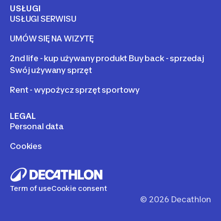
USŁUGI
USŁUGI SERWISU
UMÓW SIĘ NA WIZYTĘ
2nd life - kup używany produkt Buy back - sprzedaj
Swój używany sprzęt
Rent - wypożycz sprzęt sportowy
LEGAL
Personal data
Cookies
Term of use
Cookie consent
©
2026
Decathlon