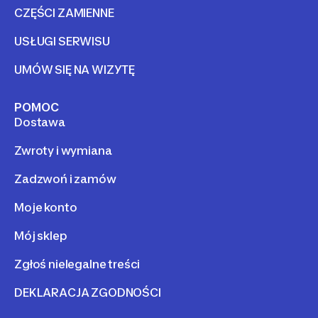
CZĘŚCI ZAMIENNE
USŁUGI SERWISU
UMÓW SIĘ NA WIZYTĘ
POMOC
Dostawa
Zwroty i wymiana
Zadzwoń i zamów
Moje konto
Mój sklep
Zgłoś nielegalne treści
DEKLARACJA ZGODNOŚCI