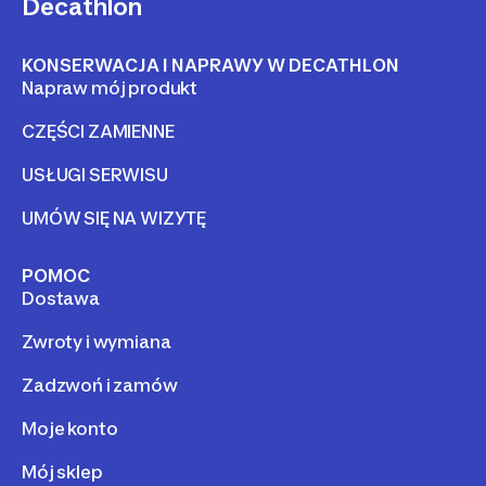
Decathlon
KONSERWACJA I NAPRAWY W DECATHLON
Napraw mój produkt
CZĘŚCI ZAMIENNE
USŁUGI SERWISU
UMÓW SIĘ NA WIZYTĘ
POMOC
Dostawa
Zwroty i wymiana
Zadzwoń i zamów
Moje konto
Mój sklep