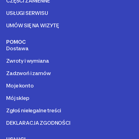
CZĘŚCI ZAMIENNE
USŁUGI SERWISU
UMÓW SIĘ NA WIZYTĘ
POMOC
Dostawa
Zwroty i wymiana
Zadzwoń i zamów
Moje konto
Mój sklep
Zgłoś nielegalne treści
DEKLARACJA ZGODNOŚCI