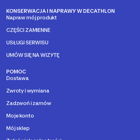
KONSERWACJA I NAPRAWY W DECATHLON
Napraw mój produkt
CZĘŚCI ZAMIENNE
USŁUGI SERWISU
UMÓW SIĘ NA WIZYTĘ
POMOC
Dostawa
Zwroty i wymiana
Zadzwoń i zamów
Moje konto
Mój sklep