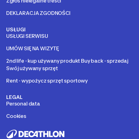
Zgłoś nielegalne treści
DEKLARACJA ZGODNOŚCI
USŁUGI
USŁUGI SERWISU
UMÓW SIĘ NA WIZYTĘ
2nd life - kup używany produkt Buy back - sprzedaj
Swój używany sprzęt
Rent - wypożycz sprzęt sportowy
LEGAL
Personal data
Cookies