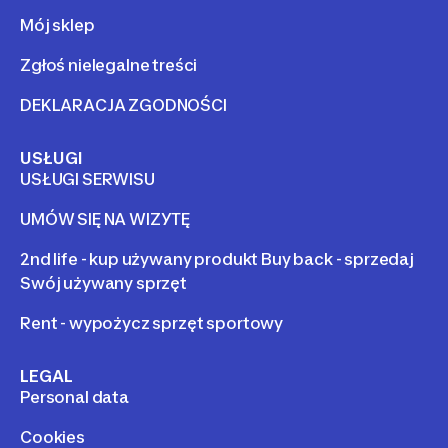
Mój sklep
Zgłoś nielegalne treści
DEKLARACJA ZGODNOŚCI
USŁUGI
USŁUGI SERWISU
UMÓW SIĘ NA WIZYTĘ
2nd life - kup używany produkt Buy back - sprzedaj
Swój używany sprzęt
Rent - wypożycz sprzęt sportowy
LEGAL
Personal data
Cookies