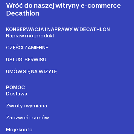
Wróć do naszej witryny e-commerce
Decathlon
KONSERWACJA I NAPRAWY W DECATHLON
Napraw mój produkt
CZĘŚCI ZAMIENNE
USŁUGI SERWISU
UMÓW SIĘ NA WIZYTĘ
POMOC
Dostawa
Zwroty i wymiana
Zadzwoń i zamów
Moje konto