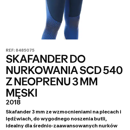
REF: 8485075
SKAFANDER DO
NURKOWANIA SCD 540
Z NEOPRENU 3 MM
MĘSKI
2018
Skafander 3 mm ze wzmocnieniami na plecach i
lędźwiach, do wygodnego noszenia butli,
idealny dla średnio-zaawansowanych nurków