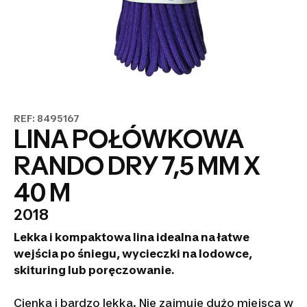
REF: 8495167
LINA POŁÓWKOWA
RANDO DRY 7,5 MM X
40 M
2018
Lekka i kompaktowa lina idealna na łatwe
wejścia po śniegu, wycieczki na lodowce,
skituring lub poręczowanie.
Cienka i bardzo lekka. Nie zajmuje dużo miejsca w