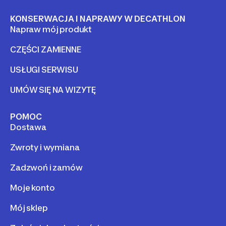
KONSERWACJA I NAPRAWY W DECATHLON
Napraw mój produkt
CZĘŚCI ZAMIENNE
USŁUGI SERWISU
UMÓW SIĘ NA WIZYTĘ
POMOC
Dostawa
Zwroty i wymiana
Zadzwoń i zamów
Moje konto
Mój sklep