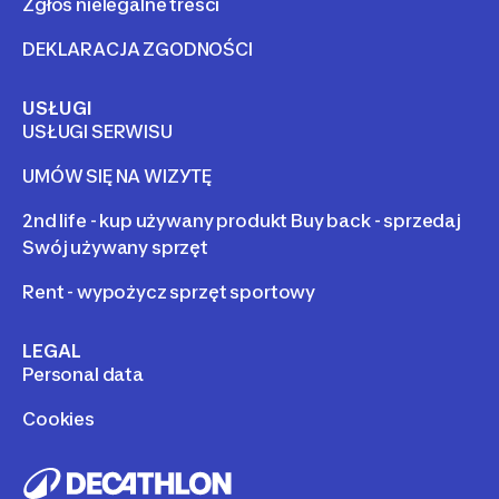
Zgłoś nielegalne treści
DEKLARACJA ZGODNOŚCI
USŁUGI
USŁUGI SERWISU
UMÓW SIĘ NA WIZYTĘ
2nd life - kup używany produkt Buy back - sprzedaj
Swój używany sprzęt
Rent - wypożycz sprzęt sportowy
LEGAL
Personal data
Cookies