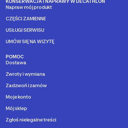
KONSERWACJA I NAPRAWY W DECATHLON
Napraw mój produkt
CZĘŚCI ZAMIENNE
USŁUGI SERWISU
UMÓW SIĘ NA WIZYTĘ
POMOC
Dostawa
Zwroty i wymiana
Zadzwoń i zamów
Moje konto
Mój sklep
Zgłoś nielegalne treści