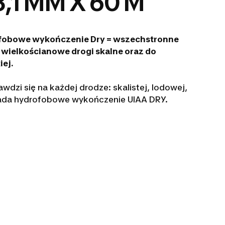
,1 MM X 60 M
rofobowe wykończenie Dry = wszechstronne
 wielkościanowe drogi skalne oraz do
ej.
rawdzi się na każdej drodze: skalistej, lodowej,
iada hydrofobowe wykończenie UIAA DRY.