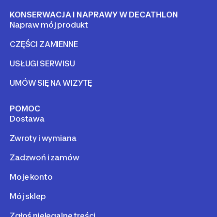
KONSERWACJA I NAPRAWY W DECATHLON
Napraw mój produkt
CZĘŚCI ZAMIENNE
USŁUGI SERWISU
UMÓW SIĘ NA WIZYTĘ
POMOC
Dostawa
Zwroty i wymiana
Zadzwoń i zamów
Moje konto
Mój sklep
Zgłoś nielegalne treści