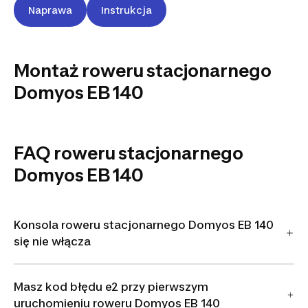
Naprawa
Instrukcja
Montaż roweru stacjonarnego
DOMYOS
Domyos EB 140
EB 140
FAQ roweru stacjonarnego
Domyos EB 140
Konsola roweru stacjonarnego Domyos EB 140
się nie włącza
Masz kod błędu e2 przy pierwszym
uruchomieniu roweru Domyos EB 140