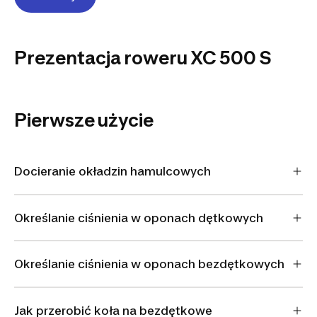
ROCKRIDER
XC 500 S
Prezentacja roweru XC 500 S
MTB
Pierwsze użycie
Docieranie okładzin hamulcowych
Określanie ciśnienia w oponach dętkowych
Określanie ciśnienia w oponach bezdętkowych
Jak przerobić koła na bezdętkowe