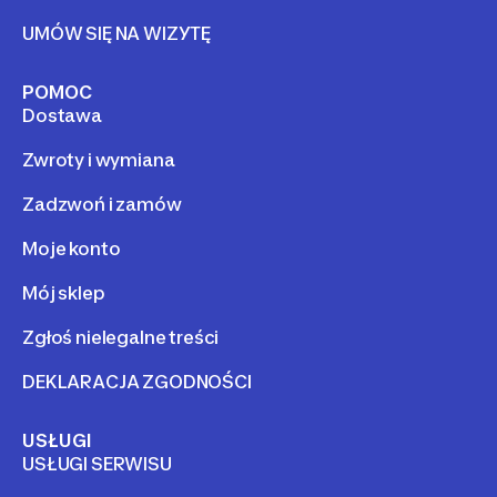
UMÓW SIĘ NA WIZYTĘ
POMOC
Dostawa
Zwroty i wymiana
Zadzwoń i zamów
Moje konto
Mój sklep
Zgłoś nielegalne treści
DEKLARACJA ZGODNOŚCI
USŁUGI
USŁUGI SERWISU