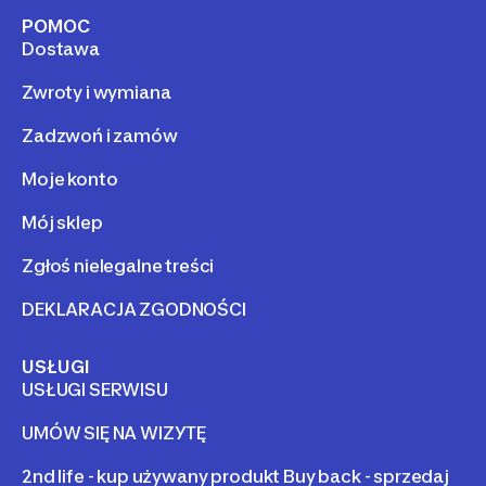
POMOC
Dostawa
Zwroty i wymiana
Zadzwoń i zamów
Moje konto
Mój sklep
Zgłoś nielegalne treści
DEKLARACJA ZGODNOŚCI
USŁUGI
USŁUGI SERWISU
UMÓW SIĘ NA WIZYTĘ
2nd life - kup używany produkt Buy back - sprzedaj