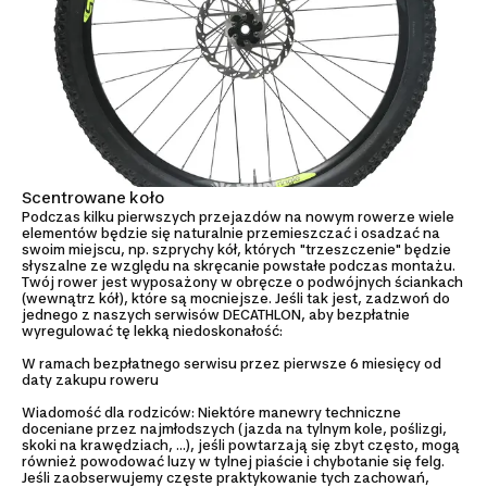
Scentrowane koło
Podczas kilku pierwszych przejazdów na nowym rowerze wiele
elementów będzie się naturalnie przemieszczać i osadzać na
swoim miejscu, np. szprychy kół, których "trzeszczenie" będzie
słyszalne ze względu na skręcanie powstałe podczas montażu.
Twój rower jest wyposażony w obręcze o podwójnych ściankach
(wewnątrz kół), które są mocniejsze. Jeśli tak jest, zadzwoń do
jednego z naszych serwisów DECATHLON, aby bezpłatnie
wyregulować tę lekką niedoskonałość:
W ramach bezpłatnego serwisu przez pierwsze 6 miesięcy od
daty zakupu roweru
Wiadomość dla rodziców: Niektóre manewry techniczne
doceniane przez najmłodszych (jazda na tylnym kole, poślizgi,
skoki na krawędziach, ...), jeśli powtarzają się zbyt często, mogą
również powodować luzy w tylnej piaście i chybotanie się felg.
Jeśli zaobserwujemy częste praktykowanie tych zachowań,