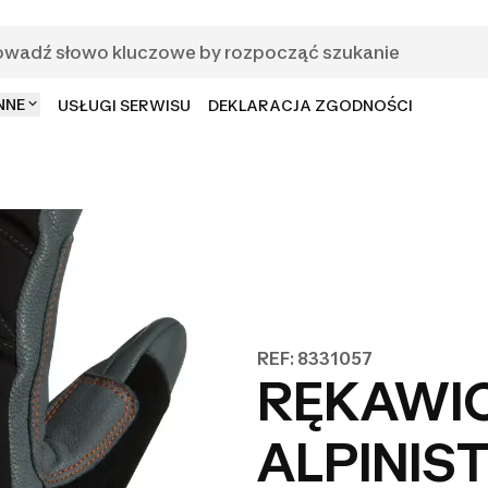
NNE
USŁUGI SERWISU
DEKLARACJA ZGODNOŚCI
REF: 8331057
RĘKAWI
ALPINIS