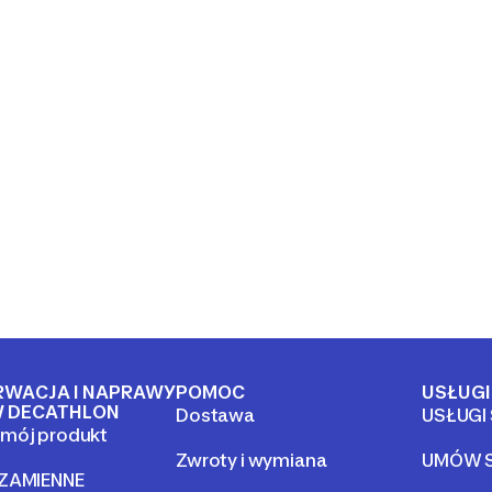
RWACJA I NAPRAWY
POMOC
USŁUGI
 DECATHLON
Dostawa
USŁUGI
mój produkt
Zwroty i wymiana
UMÓW S
 ZAMIENNE