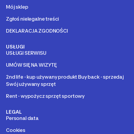
Mój sklep
Zgłoś nielegalne treści
DEKLARACJA ZGODNOŚCI
USŁUGI
USŁUGI SERWISU
UMÓW SIĘ NA WIZYTĘ
2nd life - kup używany produkt Buy back - sprzedaj
Swój używany sprzęt
Rent - wypożycz sprzęt sportowy
LEGAL
Personal data
Cookies