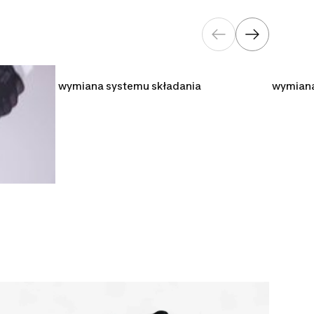
wymiana systemu składania
wymiana