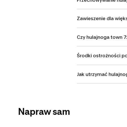
Zawieszenie dla wię
Czy hulajnoga town 7x
Środki ostrożności p
Jak utrzymać hulajno
Napraw sam
wymiana sterów