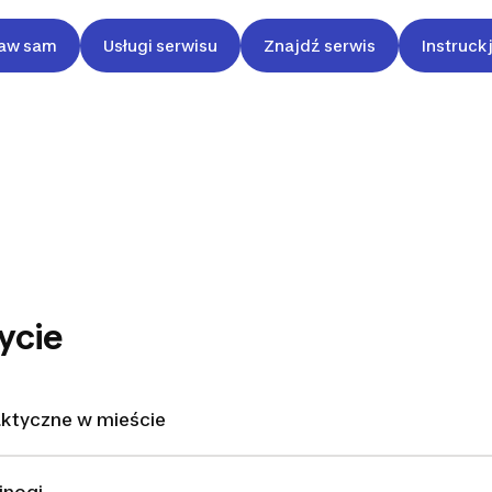
aw sam
Usługi serwisu
Znajdź serwis
Instruck
ycie
aktyczne w mieście
jnogi