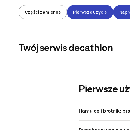
Części zamienne
Pierwsze użycie
Napr
CUSTOMER
Twój serwis decathlon
JOURNEY
Pierwsze uż
Hamulce i błotnik: pr
Przechowywanie hula