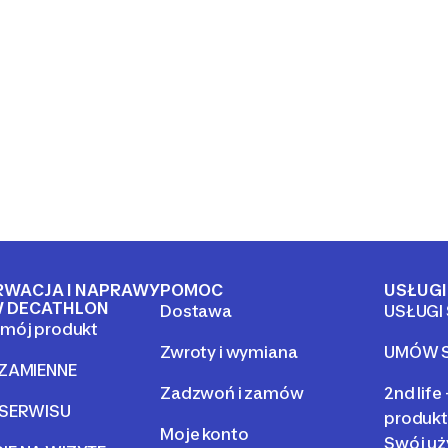
RWACJA I NAPRAWY
POMOC
USŁUGI
 DECATHLON
Dostawa
USŁUGI
mój produkt
Zwroty i wymiana
UMÓW S
 ZAMIENNE
Zadzwoń i zamów
2nd life
 SERWISU
produkt
Moje konto
Swój uż