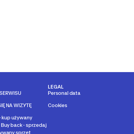
LEGAL
 SERWISU
Personal data
IĘ NA WIZYTĘ
Cookies
 - kup używany
 Buy back - sprzedaj
ywany sprzęt