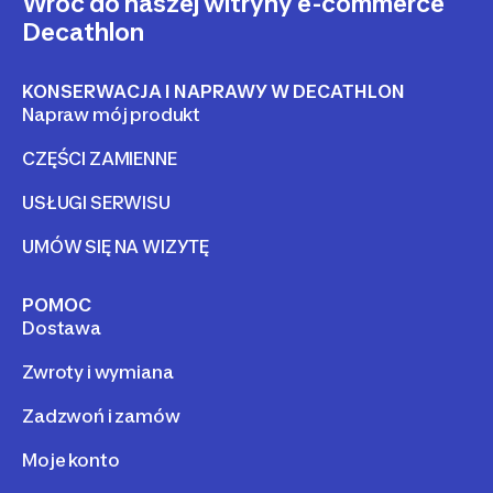
Wróć do naszej witryny e-commerce
Decathlon
KONSERWACJA I NAPRAWY W DECATHLON
Napraw mój produkt
CZĘŚCI ZAMIENNE
USŁUGI SERWISU
UMÓW SIĘ NA WIZYTĘ
POMOC
Dostawa
Zwroty i wymiana
Zadzwoń i zamów
Moje konto