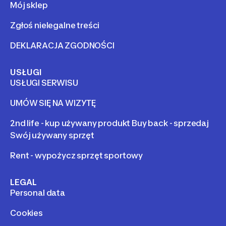
Mój sklep
Zgłoś nielegalne treści
DEKLARACJA ZGODNOŚCI
USŁUGI
USŁUGI SERWISU
UMÓW SIĘ NA WIZYTĘ
2nd life - kup używany produkt Buy back - sprzedaj
Swój używany sprzęt
Rent - wypożycz sprzęt sportowy
LEGAL
Personal data
Cookies