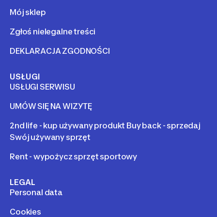
Mój sklep
Zgłoś nielegalne treści
DEKLARACJA ZGODNOŚCI
USŁUGI
USŁUGI SERWISU
UMÓW SIĘ NA WIZYTĘ
2nd life - kup używany produkt Buy back - sprzedaj
Swój używany sprzęt
Rent - wypożycz sprzęt sportowy
LEGAL
Personal data
Cookies