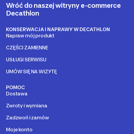
Wróć do naszej witryny e-commerce
Decathlon
KONSERWACJA I NAPRAWY W DECATHLON
Napraw mój produkt
CZĘŚCI ZAMIENNE
USŁUGI SERWISU
UMÓW SIĘ NA WIZYTĘ
POMOC
Dostawa
Zwroty i wymiana
Zadzwoń i zamów
Moje konto