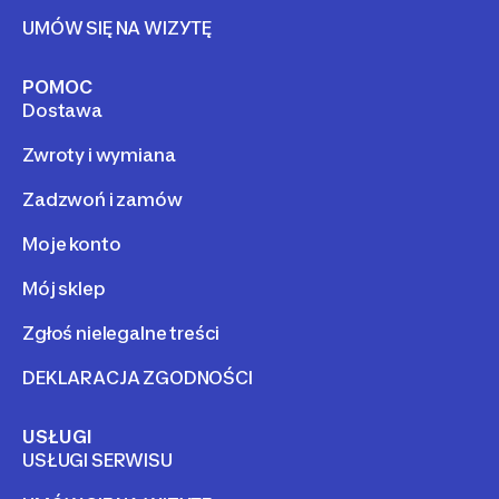
UMÓW SIĘ NA WIZYTĘ
POMOC
Dostawa
Zwroty i wymiana
Zadzwoń i zamów
Moje konto
Mój sklep
Zgłoś nielegalne treści
DEKLARACJA ZGODNOŚCI
USŁUGI
USŁUGI SERWISU