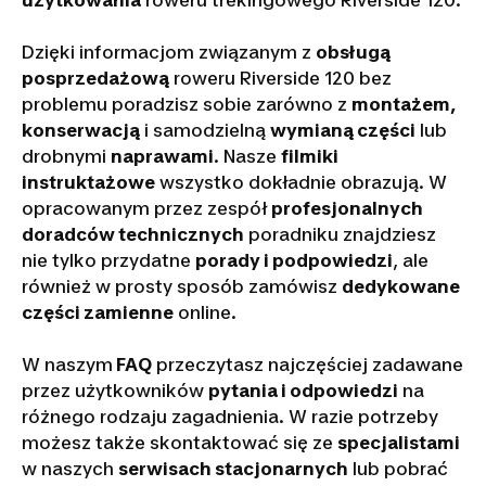
użytkowania
roweru trekingowego Riverside 120.
Dzięki informacjom związanym z
obsługą
posprzedażową
roweru Riverside 120 bez
problemu poradzisz sobie zarówno z
montażem,
konserwacją
i samodzielną
wymianą części
lub
drobnymi
naprawami
. Nasze
filmiki
instruktażowe
wszystko dokładnie obrazują. W
opracowanym przez zespół
profesjonalnych
doradców technicznych
poradniku znajdziesz
nie tylko przydatne
porady i podpowiedzi
, ale
również w prosty sposób zamówisz
dedykowane
części zamienne
online.
W naszym
FAQ
przeczytasz najczęściej zadawane
przez użytkowników
pytania i odpowiedzi
na
różnego rodzaju zagadnienia. W razie potrzeby
możesz także skontaktować się ze
specjalistami
w naszych
serwisach stacjonarnych
lub pobrać