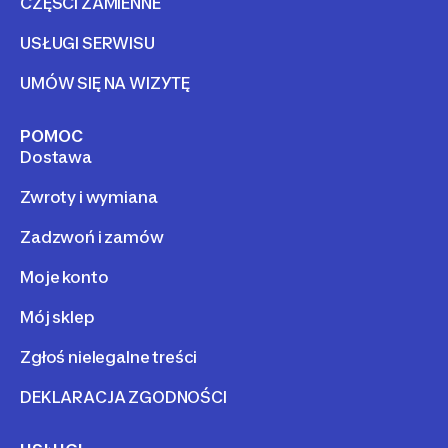
CZĘŚCI ZAMIENNE
USŁUGI SERWISU
UMÓW SIĘ NA WIZYTĘ
POMOC
Dostawa
Zwroty i wymiana
Zadzwoń i zamów
Moje konto
Mój sklep
Zgłoś nielegalne treści
DEKLARACJA ZGODNOŚCI