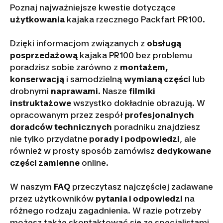
Poznaj najważniejsze kwestie dotyczące
użytkowania
kajaka rzecznego Packfart PR100.
Dzięki informacjom związanych z
obsługą
posprzedażową
kajaka PR100 bez problemu
poradzisz sobie zarówno z
montażem,
konserwacją
i samodzielną
wymianą części
lub
drobnymi
naprawami
. Nasze
filmiki
instruktażowe
wszystko dokładnie obrazują. W
opracowanym przez zespół
profesjonalnych
doradców technicznych
poradniku znajdziesz
nie tylko przydatne
porady i podpowiedzi
, ale
również w prosty sposób zamówisz
dedykowane
części zamienne
online.
W naszym
FAQ
przeczytasz najczęściej zadawane
przez użytkowników
pytania i odpowiedzi
na
różnego rodzaju zagadnienia. W razie potrzeby
możesz także skontaktować się ze specjalistami