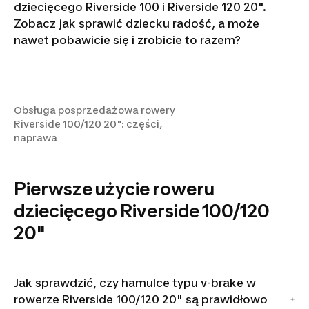
dziecięcego Riverside 100 i Riverside 120 20".
Zobacz jak sprawić dziecku radość, a może
Obsługa posprzedażowa
nawet pobawicie się i zrobicie to razem?
rowery Riverside 100/120 20":
części, naprawa
Obsługa posprzedażowa rowery
Riverside 100/120 20": części,
naprawa
Pierwsze użycie roweru
dziecięcego Riverside 100/120
20"
Jak sprawdzić, czy hamulce typu v-brake w
rowerze Riverside 100/120 20" są prawidłowo