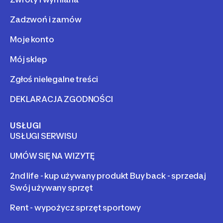
Zadzwoń i zamów
Moje konto
Mój sklep
Zgłoś nielegalne treści
DEKLARACJA ZGODNOŚCI
USŁUGI
USŁUGI SERWISU
UMÓW SIĘ NA WIZYTĘ
2nd life - kup używany produkt Buy back - sprzedaj
Swój używany sprzęt
Rent - wypożycz sprzęt sportowy