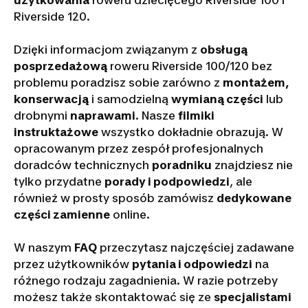
użytkowania
roweru dziecięcego Riverside 100 i
Riverside 120.
Dzięki informacjom związanym z
obsługą
posprzedażową
roweru Riverside 100/120 bez
problemu poradzisz sobie zarówno z
montażem,
konserwacją
i samodzielną
wymianą części
lub
drobnymi
naprawami
. Nasze
filmiki
instruktażowe
wszystko dokładnie obrazują. W
opracowanym przez zespół profesjonalnych
doradców technicznych
poradniku
znajdziesz nie
tylko przydatne
porady i podpowiedzi
, ale
również w prosty sposób zamówisz
dedykowane
części zamienne
online.
W naszym
FAQ
przeczytasz najczęściej zadawane
przez użytkowników
pytania i odpowiedzi
na
różnego rodzaju zagadnienia. W razie potrzeby
możesz także skontaktować się ze
specjalistami