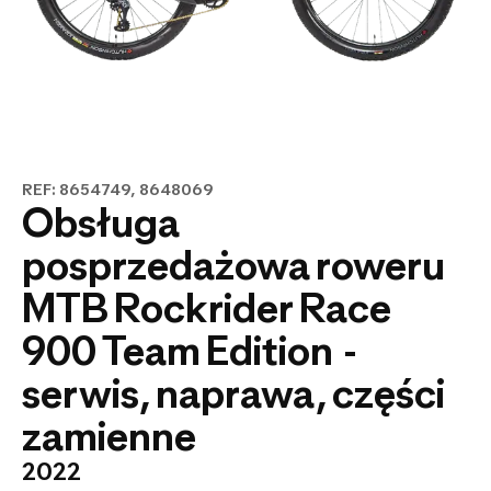
REF: 8654749, 8648069
Obsługa
posprzedażowa roweru
MTB Rockrider Race
900 Team Edition -
serwis, naprawa, części
zamienne
2022