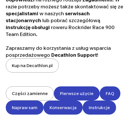
razie potrzeby możesz także skontaktować się ze
specjalistami
w naszych
serwisach
stacjonarnych
lub pobrać szczegółową
instrukcję obsługi
roweru Rockrider Race 900
Team Edition.
Zapraszamy do korzystania z usług wsparcia
posprzedażowego
Decathlon Support
!
Kup na Decathlon.pl
Części zamienne
Pierwsze użycie
FAQ
Obsługa
Napraw sam
Konserwacja
Instrukcje
posprzedażowa
roweru