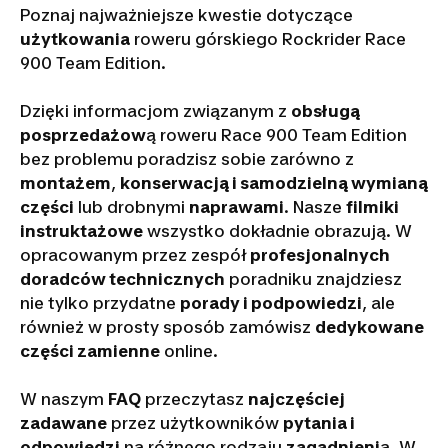
Poznaj najważniejsze kwestie dotyczące
użytkowania
roweru górskiego Rockrider Race
900 Team Edition.
Dzięki informacjom związanym z
obsługą
posprzedażow
ą roweru Race 900 Team Edition
bez problemu poradzisz sobie zarówno z
montażem
,
konserwacją i samodzielną wymianą
części
lub drobnymi
naprawami
. Nasze
filmiki
instruktażowe
wszystko dokładnie obrazują. W
opracowanym przez zespół
profesjonalnych
doradców technicznych
poradniku znajdziesz
nie tylko przydatne
porady i podpowiedzi
, ale
również w prosty sposób zamówisz
dedykowane
części zamienne
online.
W naszym
FAQ
przeczytasz
najczęściej
zadawane
przez użytkowników
pytania i
odpowiedzi
na różnego rodzaju
zagadnieni
a. W