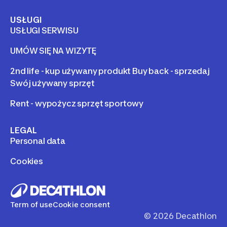
USŁUGI
USŁUGI SERWISU
UMÓW SIĘ NA WIZYTĘ
2nd life - kup używany produkt Buy back - sprzedaj
Swój używany sprzęt
Rent - wypożycz sprzęt sportowy
LEGAL
Personal data
Cookies
Term of use
Cookie consent
©
2026
Decathlon