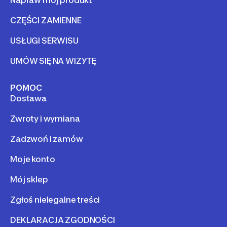
Napraw mój produkt
CZĘŚCI ZAMIENNE
USŁUGI SERWISU
UMÓW SIĘ NA WIZYTĘ
POMOC
Dostawa
Zwroty i wymiana
Zadzwoń i zamów
Moje konto
Mój sklep
Zgłoś nielegalne treści
DEKLARACJA ZGODNOŚCI