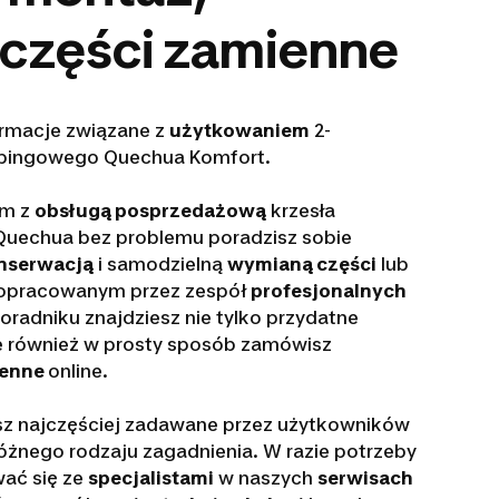
 części zamienne
ormacje związane z
użytkowaniem
2-
mpingowego Quechua Komfort.
ym z
obsługą posprzedażową
krzesła
uechua bez problemu poradzisz sobie
nserwacją
i samodzielną
wymianą części
lub
 opracowanym przez zespół
profesjonalnych
radniku znajdziesz nie tylko przydatne
le również w prosty sposób zamówisz
ienne
online.
z najczęściej zadawane przez użytkowników
óżnego rodzaju zagadnienia. W razie potrzeby
ać się ze
specjalistami
w naszych
serwisach