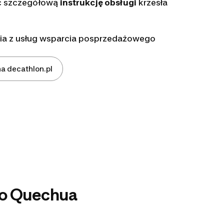
ć szczegółową
instrukcję obsługi
krzesła
ia z usług wsparcia posprzedażowego
a decathlon.pl
go Quechua