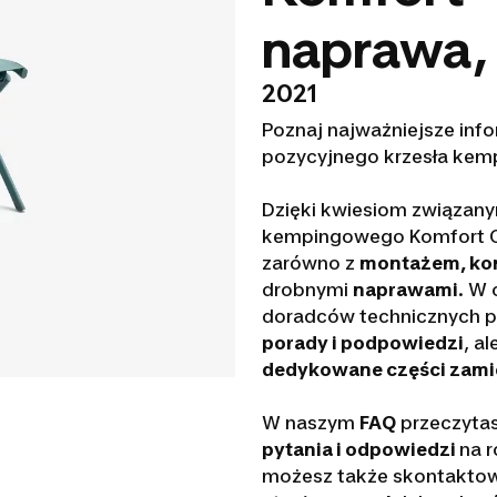
naprawa,
2021
Poznaj najważniejsze inf
pozycyjnego krzesła ke
Dzięki kwiesiom związan
kempingowego Komfort Q
zarówno z
montażem, ko
drobnymi
naprawami
. W
doradców technicznych po
porady i podpowiedzi
, a
dedykowane części zam
W naszym
FAQ
przeczytas
pytania i odpowiedzi
na r
możesz także skontaktow