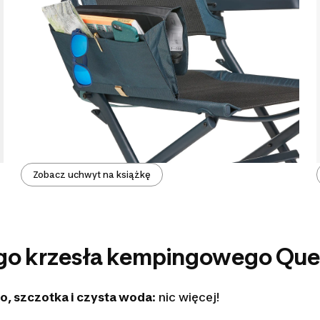
Zobacz uchwyt na książkę
go krzesła kempingowego Qu
o, szczotka i czysta woda
: nic więcej!