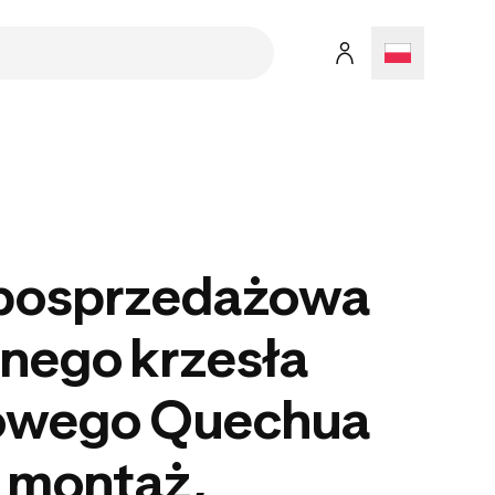
posprzedażowa
nego krzesła
owego Quechua
 montaż,