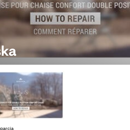
ska
parcia