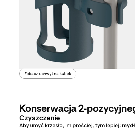
Zobacz uchwyt na kubek
Konserwacja 2-pozycyjne
Czyszczenie
Aby umyć krzesło, im prościej, tym lepiej:
mydł