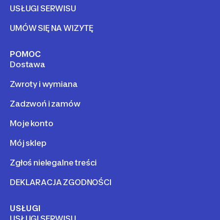
USŁUGI SERWISU
UMÓW SIĘ NA WIZYTĘ
POMOC
Dostawa
Zwroty i wymiana
Zadzwoń i zamów
Moje konto
Mój sklep
Zgłoś nielegalne treści
DEKLARACJA ZGODNOŚCI
USŁUGI
USŁUGI SERWISU