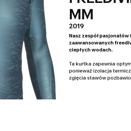
MM
2019
Nasz zespół pasjonatów f
zaawansowanych freediv
ciepłych wodach.
Ta kurtka zapewnia opty
ponieważ izolacja termicz
zgięcia stawów pozbawi