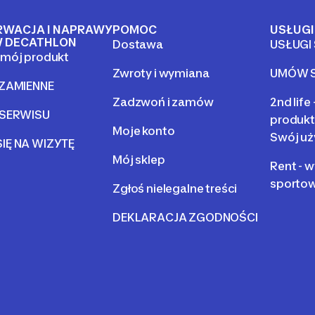
RWACJA I NAPRAWY
POMOC
USŁUGI
 DECATHLON
Dostawa
USŁUGI
mój produkt
Zwroty i wymiana
UMÓW S
 ZAMIENNE
Zadzwoń i zamów
2nd life
 SERWISU
produkt
Moje konto
Swój uż
IĘ NA WIZYTĘ
Mój sklep
Rent - 
sporto
Zgłoś nielegalne treści
DEKLARACJA ZGODNOŚCI