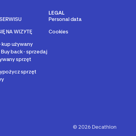
LEGAL
 SERWISU
Personal data
IĘ NA WIZYTĘ
Cookies
 - kup używany
 Buy back - sprzedaj
ywany sprzęt
wypożycz sprzęt
wy
©
2026
Decathlon