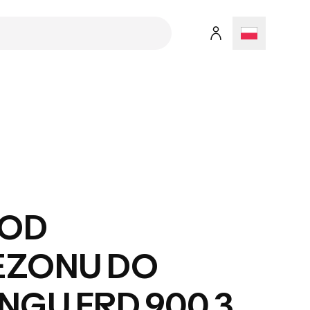
 OD
EZONU DO
NGU FRD 900 3