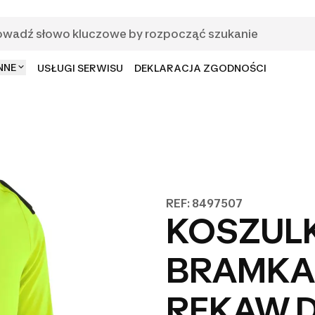
NNE
USŁUGI SERWISU
DEKLARACJA ZGODNOŚCI
REF: 8497507
KOSZUL
BRAMKA
RĘKAW D