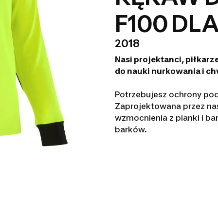
F100 DLA
2018
Nasi projektanci, piłkarz
do nauki nurkowania i chw
Potrzebujesz ochrony pod
Zaprojektowana przez na
wzmocnienia z pianki i ba
barków.