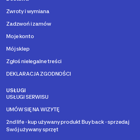
Zwroty i wymiana
Zadzwoń i zamów
Moje konto
Mój sklep
Zgłoś nielegalne treści
DEKLARACJA ZGODNOŚCI
USŁUGI
USŁUGI SERWISU
UMÓW SIĘ NA WIZYTĘ
2nd life - kup używany produkt Buy back - sprzedaj
Swój używany sprzęt