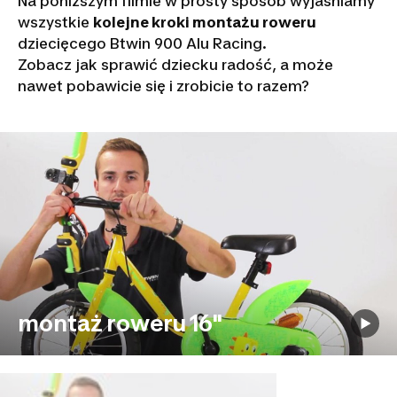
Na poniższym filmie w prosty sposób wyjaśniamy
wszystkie
kolejne kroki montażu roweru
dziecięcego Btwin 900 Alu Racing.
Zobacz jak sprawić dziecku radość, a może
nawet pobawicie się i zrobicie to razem?
montaż roweru 16"