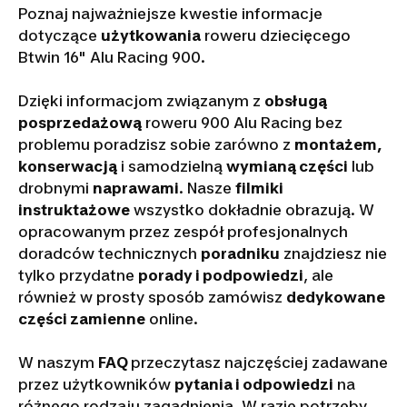
Poznaj najważniejsze kwestie informacje
dotyczące
użytkowania
roweru dziecięcego
Btwin 16" Alu Racing 900.
Dzięki informacjom związanym z
obsługą
posprzedażową
roweru 900 Alu Racing bez
problemu poradzisz sobie zarówno z
montażem,
konserwacją
i samodzielną
wymianą części
lub
drobnymi
naprawami
. Nasze
filmiki
instruktażowe
wszystko dokładnie obrazują. W
opracowanym przez zespół profesjonalnych
doradców technicznych
poradniku
znajdziesz nie
tylko przydatne
porady i podpowiedzi
, ale
również w prosty sposób zamówisz
dedykowane
części zamienne
online.
W naszym
FAQ
przeczytasz najczęściej zadawane
przez użytkowników
pytania i odpowiedzi
na
różnego rodzaju zagadnienia. W razie potrzeby