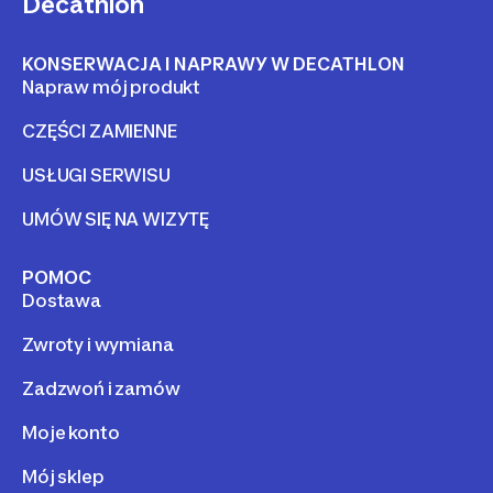
Decathlon
KONSERWACJA I NAPRAWY W DECATHLON
Napraw mój produkt
CZĘŚCI ZAMIENNE
USŁUGI SERWISU
UMÓW SIĘ NA WIZYTĘ
POMOC
Dostawa
Zwroty i wymiana
Zadzwoń i zamów
Moje konto
Mój sklep