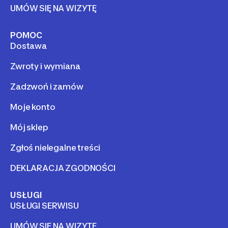
UMÓW SIĘ NA WIZYTĘ
POMOC
Dostawa
Zwroty i wymiana
Zadzwoń i zamów
Moje konto
Mój sklep
Zgłoś nielegalne treści
DEKLARACJA ZGODNOŚCI
USŁUGI
USŁUGI SERWISU
UMÓW SIĘ NA WIZYTĘ