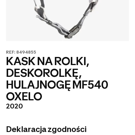
REF: 8494855
KASK NA ROLKI,
DESKOROLKĘ,
HULAJNOGĘ MF540
OXELO
2020
Deklaracja zgodności